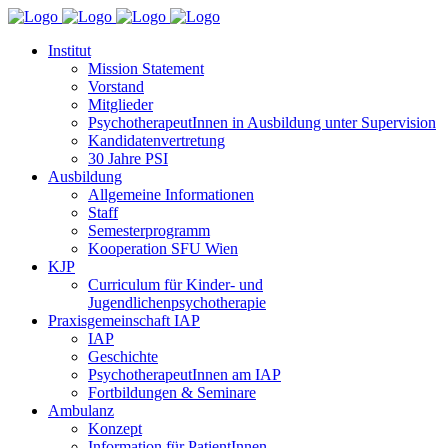
Institut
Mission Statement
Vorstand
Mitglieder
PsychotherapeutInnen in Ausbildung unter Supervision
Kandidatenvertretung
30 Jahre PSI
Ausbildung
Allgemeine Informationen
Staff
Semesterprogramm
Kooperation SFU Wien
KJP
Curriculum für Kinder- und
Jugendlichenpsychotherapie
Praxisgemeinschaft IAP
IAP
Geschichte
PsychotherapeutInnen am IAP
Fortbildungen & Seminare
Ambulanz
Konzept
Information für PatientInnen