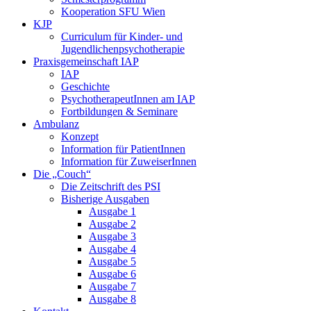
Kooperation SFU Wien
KJP
Curriculum für Kinder- und
Jugendlichenpsychotherapie
Praxisgemeinschaft IAP
IAP
Geschichte
PsychotherapeutInnen am IAP
Fortbildungen & Seminare
Ambulanz
Konzept
Information für PatientInnen
Information für ZuweiserInnen
Die „Couch“
Die Zeitschrift des PSI
Bisherige Ausgaben
Ausgabe 1
Ausgabe 2
Ausgabe 3
Ausgabe 4
Ausgabe 5
Ausgabe 6
Ausgabe 7
Ausgabe 8