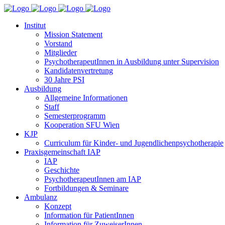
Institut
Mission Statement
Vorstand
Mitglieder
PsychotherapeutInnen in Ausbildung unter Supervision
Kandidatenvertretung
30 Jahre PSI
Ausbildung
Allgemeine Informationen
Staff
Semesterprogramm
Kooperation SFU Wien
KJP
Curriculum für Kinder- und Jugendlichenpsychotherapie
Praxisgemeinschaft IAP
IAP
Geschichte
PsychotherapeutInnen am IAP
Fortbildungen & Seminare
Ambulanz
Konzept
Information für PatientInnen
Information für ZuweiserInnen