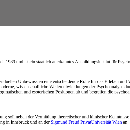
d ist ein staatlich anerkanntes Ausbildungsinstitut für Psych
iduellen Unbewussten eine entscheidende Rolle für das Erleben und Ve
m moderne, wissenschaftliche Weiterentwicklungen der Psychoanalyse du
 dogmatischen und esoterischen Positionen ab und begreifen die psycho
ung soll neben der Vermittlung theoretischer und klinischer Kenntnisse
dung in Innsbruck und an der
Sigmund Freud PrivatUniversität Wien
an.